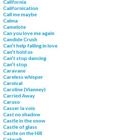
California
Californication
Call me maybe
Calma
Camelote
Can you love me again
Candide Crush
Can’t help falling in love
Can’t hold us
Can’t stop dancing
Can’t stop
Caravane
Careless whisper
Carnival
Caroline (Vianney)
Carried Away
Caruso
Casser la voix
Cast no shadow
Castle in the snow
Castle of glass
Castle on the Hill
Catwalk