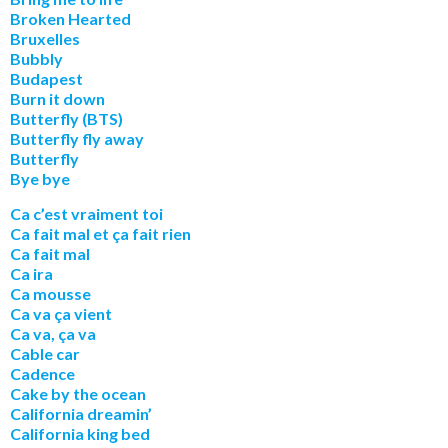
Broken Hearted
Bruxelles
Bubbly
Budapest
Burn it down
Butterfly (BTS)
Butterfly fly away
Butterfly
Bye bye
Ca c’est vraiment toi
Ca fait mal et ça fait rien
Ca fait mal
Ca ira
Ca mousse
Ca va ça vient
Ca va, ça va
Cable car
Cadence
Cake by the ocean
California dreamin’
California king bed