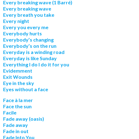
Every breaking wave (1 Barré)
Every breaking wave
Every breath you take
Every night
Every you every me
Everybody hurts
Everybody’s changing
Everybody’s on the run
Everyday is a winding road
Everyday is like Sunday
Everything I do I do it for you
Evidemment
Exit Wounds
Eye in the sky
Eyes without a face
Face à la mer
Face the sun
Facile
Fade away (oasis)
Fade away
Fade in out
Fade Into You