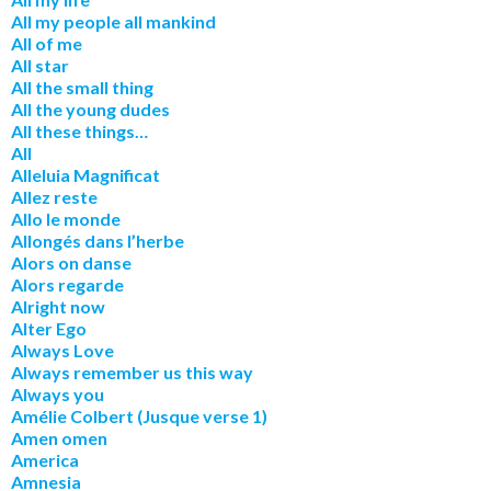
All my people all mankind
All of me
All star
All the small thing
All the young dudes
All these things…
All
Alleluia Magnificat
Allez reste
Allo le monde
Allongés dans l’herbe
Alors on danse
Alors regarde
Alright now
Alter Ego
Always Love
Always remember us this way
Always you
Amélie Colbert (Jusque verse 1)
Amen omen
America
Amnesia