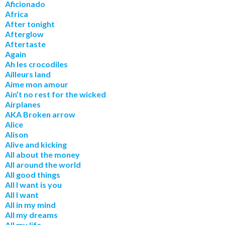
Aficionado
Africa
A
fter tonight
Afterglow
Aftertaste
Again
Ah les crocodiles
Ailleurs land
Aime mon amour
Ain’t no rest for the wicked
Airplanes
AKA Broken arrow
Alice
Alison
Alive and kicking
All about the money
All around the world
All good things
All I want is you
All I want
All in my mind
All my dreams
All my life