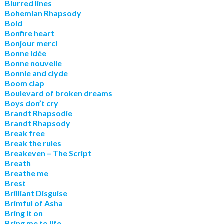
Blurred lines
Bohemian Rhapsody
Bold
Bonfire heart
Bonjour merci
Bonne idée
Bonne nouvelle
Bonnie and clyde
Boom clap
Boulevard of broken dreams
Boys don’t cry
Brandt Rhapsodie
Brandt Rhapsody
Break free
Break the rules
Breakeven – The Script
Breath
Breathe me
Brest
Brilliant Disguise
Brimful of Asha
Bring it on
Bring me to life