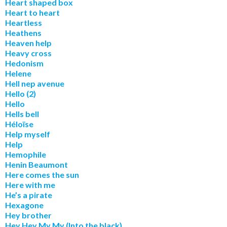
Heart shaped box
Heart to heart
Heartless
Heathens
Heaven help
Heavy cross
Hedonism
Helene
Hell nep avenue
Hello (2)
Hello
Hells bell
Héloïse
Help myself
Help
Hemophile
Henin Beaumont
Here comes the sun
Here with me
He’s a pirate
Hexagone
Hey brother
Hey Hey My My (Into the black)