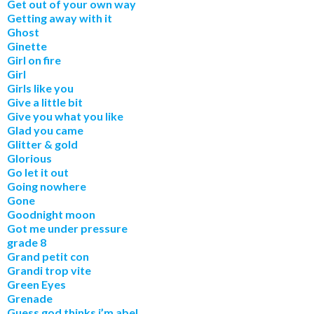
Get out of your own way
Getting away with it
Ghost
Ginette
Girl on fire
Girl
Girls like you
Give a little bit
Give you what you like
Glad you came
Glitter & gold
Glorious
Go let it out
Going nowhere
Gone
Goodnight moon
Got me under pressure
grade 8
Grand petit con
Grandi trop vite
Green Eyes
Grenade
Guess god thinks i’m abel