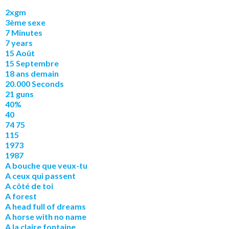
2xgm
3ème sexe
7 Minutes
7 years
15 Août
15 Septembre
18 ans demain
20.000 Seconds
21 guns
40%
40
74 75
115
1973
1987
A bouche que veux-tu
A ceux qui passent
A côté de toi
A forest
A head full of dreams
A horse with no name
A la claire fontaine