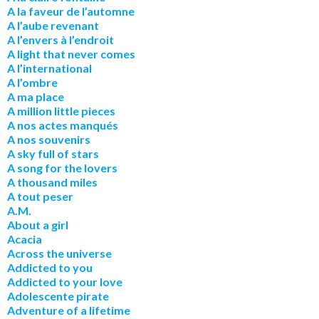
A la faveur de l’automne
A l’aube revenant
A l’envers à l’endroit
A light that never comes
A l’international
A l’ombre
A ma place
A million little pieces
A nos actes manqués
A nos souvenirs
A sky full of stars
A song for the lovers
A thousand miles
A tout peser
A.M.
About a girl
Acacia
Across the universe
Addicted to you
Addicted to your love
Adolescente pirate
Adventure of a lifetime