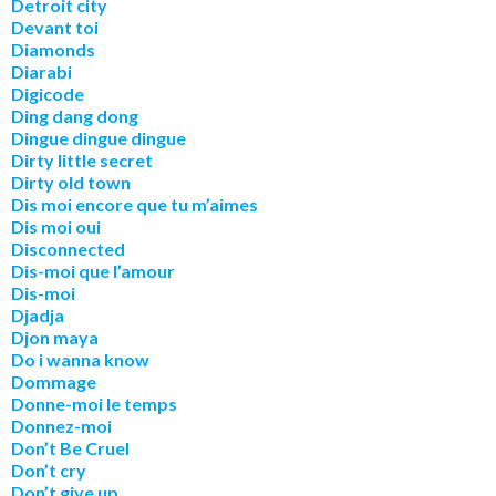
Detroit city
Devant toi
Diamonds
Diarabi
Digicode
Ding dang dong
Dingue dingue dingue
Dirty little secret
Dirty old town
Dis moi encore que tu m’aimes
Dis moi oui
Disconnected
Dis-moi que l’amour
Dis-moi
Djadja
Djon maya
Do i wanna know
Dommage
Donne-moi le temps
Donnez-moi
Don’t Be Cruel
Don’t cry
Don’t give up