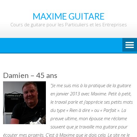
Skip
to
MAXIME GUITARE
content
Cours de guitare pour les Particuliers et les Entreprises
Damien – 45 ans
"Je me suis mis à la pratique de la guitare
en janvier 2013 avec Maxime. Petit à petit,
le travail parle et j’apprécie ses petits mots
du type « Rien à dire » ou « Parfait ». La
preuve ultime, mon épouse me réclame
souvent que je travaille ma guitare pour
écouter mes progrès. C’est à Maxime que je dois cela. Le site ne le